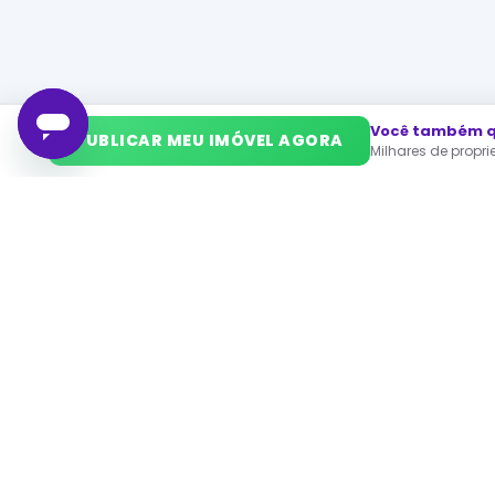
Você também qu
➜
PUBLICAR MEU IMÓVEL AGORA
Milhares de propr
PA
Ca
O