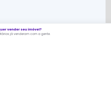
er vender seu imóvel?
ietários já venderam com a gente.
RA QUEM ESTÁ PROCURANDO
dastre agora seu Interesse
fertas direto dos proprietários, sem corretor no meio.
A gente te avisa assim que surgir um imóvel como você quer.
Você continua buscando — o seu interesse trabalha por você.