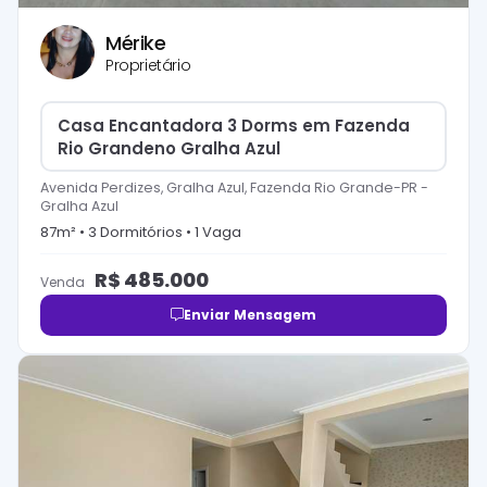
Mérike
Proprietário
Casa Encantadora 3 Dorms em Fazenda
Rio Grandeno Gralha Azul
Avenida Perdizes, Gralha Azul, Fazenda Rio Grande-PR
-
Gralha Azul
87
m² •
3
Dormitório
s
•
1
Vaga
R$
485.000
Venda
Enviar Mensagem