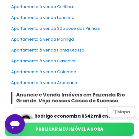
Apartamento à venda Curitiba
Apartamento à venda Londrina
Apartamento à venda São José dos Pinhais
Apartamento à venda Maringá
Apartamento à venda Ponta Grossa
Apartamento à venda Cascavel
Apartamento à venda Colombo
Apartamento à venda Araucaria
Anuncie e Venda
Imóveis
em
Fazenda Rio
Grande
. Veja nossos Casos de Sucesso.
Mapa
Rodrigo economiza R$42 mil em
venda direta.
PUBLICAR MEU IMÓVEL AGORA
“
Evitei a comissão e economizei R$42 mil,
gerenciando a venda do meu próprio