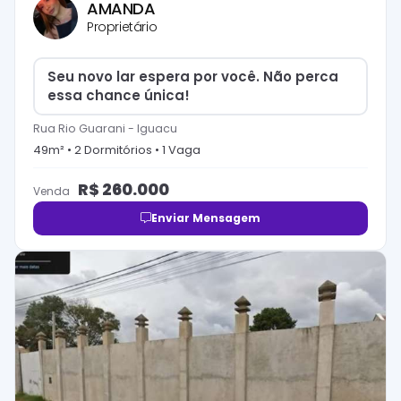
AMANDA
Proprietário
Seu novo lar espera por você. Não perca
essa chance única!
Rua Rio Guarani
-
Iguacu
49
m² •
2
Dormitório
s
•
1
Vaga
R$
260.000
Venda
Enviar Mensagem