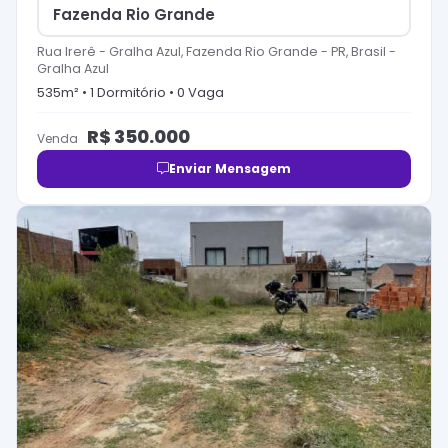
Fazenda Rio Grande
Rua Irerê - Gralha Azul, Fazenda Rio Grande - PR, Brasil
-
Gralha Azul
535
m² •
1
Dormitório
•
0
Vaga
R$
350.000
Venda
Enviar Mensagem