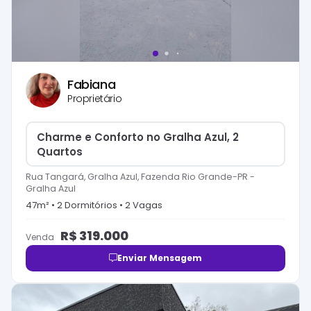
Fabiana
Proprietário
Charme e Conforto no Gralha Azul, 2
Quartos
Rua Tangará, Gralha Azul, Fazenda Rio Grande-PR
-
Gralha Azul
47
m² •
2
Dormitório
s
•
2
Vaga
s
R$
319.000
Venda
Enviar Mensagem