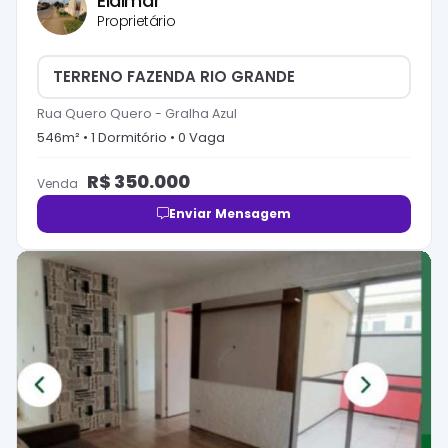
Eidimar
Proprietário
TERRENO FAZENDA RIO GRANDE
Rua Quero Quero
-
Gralha Azul
546
m² •
1
Dormitório
•
0
Vaga
R$
350.000
Venda
Enviar Mensagem