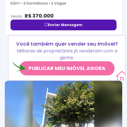
62
m² •
3
Dormitório
s
•
2
Vaga
s
R$
370.000
Venda
Enviar Mensagem
Você também quer vender seu imóvel?
Milhares de proprietários já venderam com a
gente.
PUBLICAR MEU IMÓVEL AGORA