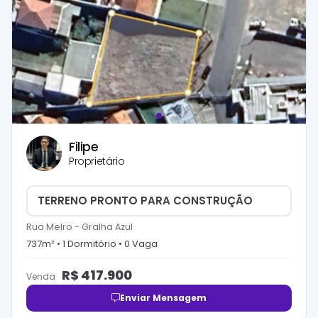
Filipe
Proprietário
TERRENO PRONTO PARA CONSTRUÇÃO
Rua Melro
-
Gralha Azul
737
m² •
1
Dormitório
•
0
Vaga
R$
417.900
Venda
Enviar Mensagem