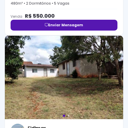
480
m² •
2
Dormitório
s
•
5
Vaga
s
R$
550.000
Venda
Enviar Mensagem