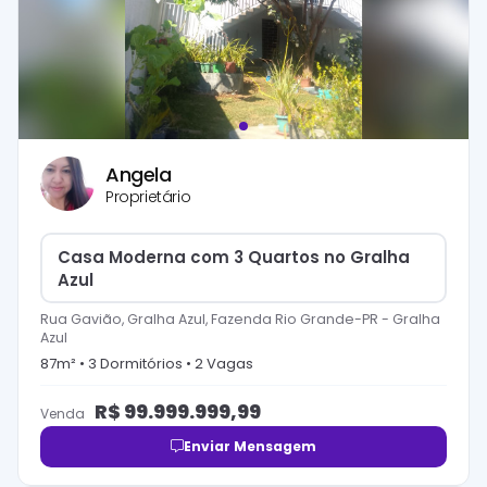
Angela
Proprietário
Casa Moderna com 3 Quartos no Gralha
Azul
Rua Gavião, Gralha Azul, Fazenda Rio Grande-PR
-
Gralha
Azul
87
m² •
3
Dormitório
s
•
2
Vaga
s
R$
99.999.999,99
Venda
Enviar Mensagem