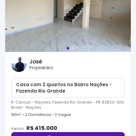
José
Proprietário
Casa com 2 quartos no Bairro Nações -
Fazenda Rio Grande
R. Cancun - Nações, Fazenda Rio Grande - PR, 83823-309,
Brasil
-
Nações
90
m² •
2
Dormitório
s
•
2
Vaga
s
R$
415.000
Venda