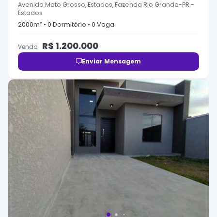
Avenida Mato Grosso, Estados, Fazenda Rio Grande-PR
-
Estados
2000
m² •
0
Dormitório
•
0
Vaga
R$
1.200.000
Venda
Enviar Mensagem