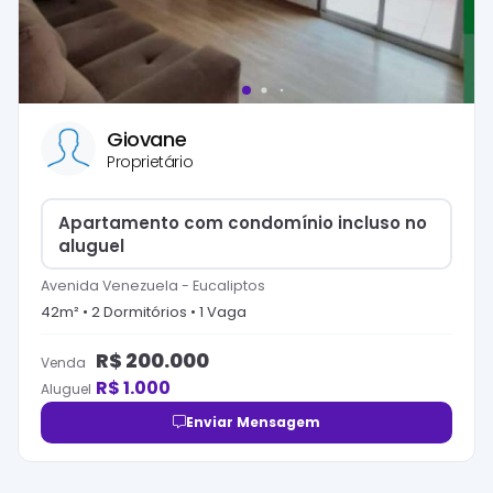
Giovane
Proprietário
Apartamento com condomínio incluso no
aluguel
Avenida Venezuela
-
Eucaliptos
42
m² •
2
Dormitório
s
•
1
Vaga
R$
200.000
Venda
R$
1.000
Aluguel
Enviar Mensagem