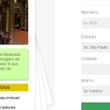
Número:
Estado
stá dedicado
Cidade
vantagem de
ador é que
não do
Bairro
CIOS:
seu imóvel
radores