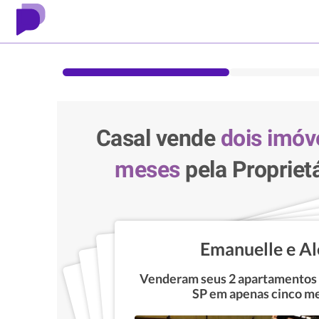
Casal vende
dois imóv
meses
pela Proprietá
Emanuelle e Al
Venderam seus 2 apartamentos n
SP em apenas cinco m