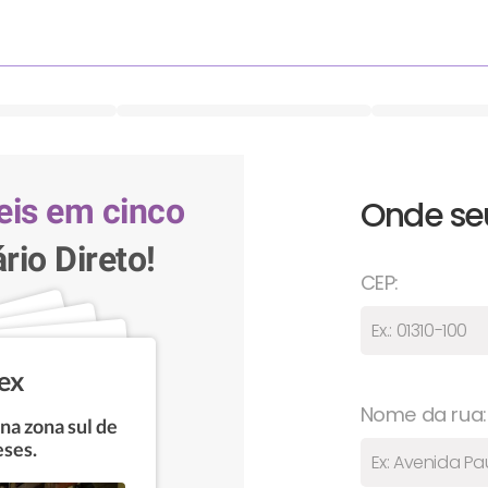
eis em cinco
Onde seu
rio Direto!
CEP:
ex
Nome da rua:
a zona sul de
eses.